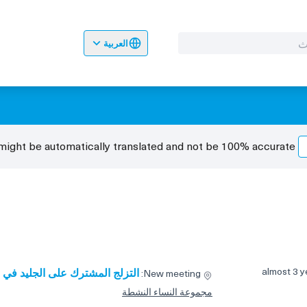
العربية
 jezik
Odaberite jezik
Dil seçiniz
ight be automatically translated and not be 100% accurate.
almost 3 y
التزلج المشترك على الجليد في Rheinhalle
New meeting:
مجموعة النساء النشطة