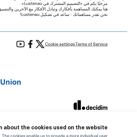
مرحبًا بكم في «التصميم المشترك في Lustenau».
هنا يمكنك المساهمة بأفكارك وتبادل الأفكار مع الآخرين والتنسيق
نحن نقدر مساهماتك - ساعد في تشكيل Lustenau!
شارك في لوستيناو at X
شارك في لوستيناو at Facebook
شارك في لوستيناو Tube
Cookie settings
Terms of Service
(الرابط الخارجي)
(الرابط الخارجي)
(الرابط الخارج
(الرابط الخارجي)
موقع تم إنشاؤه
بالبرمجيات الحرة
.
n about the cookies used on the website
 The cookies enable us to provide a more individual user