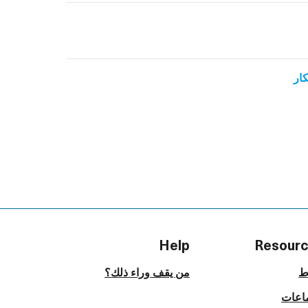
كار
Help
Resour
ط
من يقف وراء ذلك؟
اعات