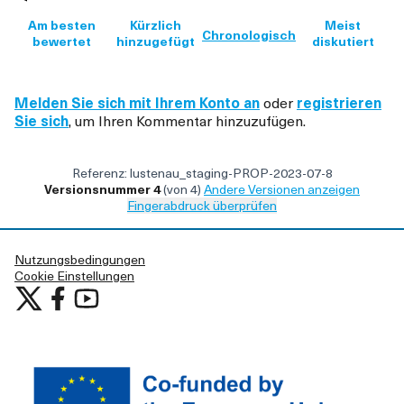
Am besten
Kürzlich
Meist
Chronologisch
bewertet
hinzugefügt
diskutiert
Melden Sie sich mit Ihrem Konto an
oder
registrieren
Sie sich
, um Ihren Kommentar hinzuzufügen.
Referenz: lustenau_staging-PROP-2023-07-8
Versionsnummer 4
(von 4)
Andere Versionen anzeigen
Fingerabdruck überprüfen
Nutzungsbedingungen
Cookie Einstellungen
Mitgestalten in Lustenau auf X
Mitgestalten in Lustenau auf Facebook
Mitgestalten in Lustenau auf YouTube
(Externer Link)
(Externer Link)
(Externer Link)