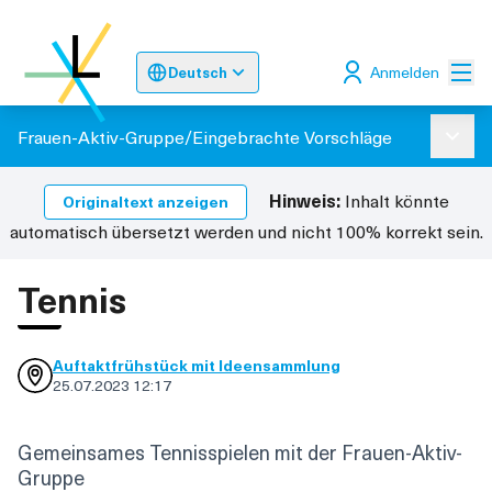
Hau
Anmelden
Deutsch
Sprache wählen
Choose language
Odaberite jez
Frauen-Aktiv-Gruppe
/
Eingebrachte Vorschläge
Haup
Hinweis:
Inhalt könnte
Originaltext anzeigen
automatisch übersetzt werden und nicht 100% korrekt sein.
Tennis
Auftaktfrühstück mit Ideensammlung
25.07.2023 12:17
Gemeinsames Tennisspielen mit der Frauen-Aktiv-
Gruppe