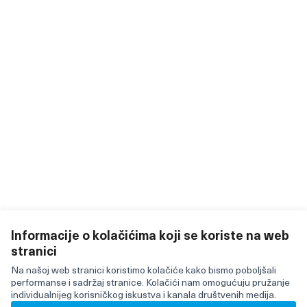
Informacije o kolačićima koji se koriste na web
stranici
Terms of Service
Postavke kolačića
Na našoj web stranici koristimo kolačiće kako bismo poboljšali
Učestvujte u Lustenau at X
Učestvujte u Lustenau na Facebooku
Učestvujte u Lustenau na YouTubu
performanse i sadržaj stranice. Kolačići nam omogućuju pružanje
individualnijeg korisničkog iskustva i kanala društvenih medija.
(Vanjska poveznica)
(Vanjska poveznica)
(Vanjska poveznica)