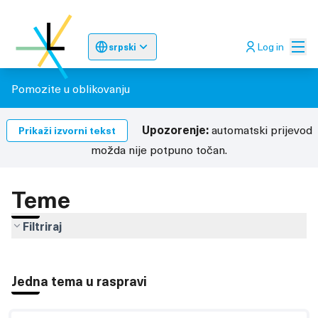
Glav
Log in
srpski
Sprache wählen
Choose language
Odaberite jez
Pomozite u oblikovanju
Upozorenje:
automatski prijevod
Prikaži izvorni tekst
možda nije potpuno točan.
Teme
Filtriraj
Jedna tema u raspravi