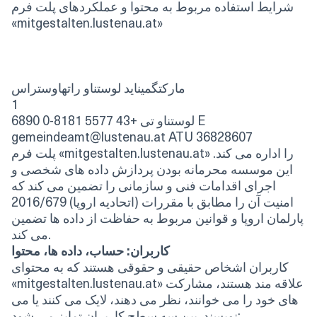
شرایط استفاده مربوط به محتوا و عملکردهای پلت فرم
«mitgestalten.lustenau.at»
مارکتگمیناید لوستناو راتهاوستراس
1
6890 لوستناو تی +43 5577 8181-0 E
gemeindeamt@lustenau.at ATU 36828607
پلت فرم «mitgestalten.lustenau.at» را اداره می کند.
این موسسه محرمانه بودن پردازش داده های شخصی و
اجرای اقدامات فنی و سازمانی را تضمین می کند که
امنیت آن را مطابق با مقررات (اتحادیه اروپا) 2016/679
پارلمان اروپا و قوانین مربوط به حفاظت از داده ها تضمین
می کند.
کاربران: حساب، داده ها، محتوا
کاربران اشخاص حقیقی و حقوقی هستند که به محتوای
«mitgestalten.lustenau.at» علاقه مند هستند، مشارکت
های خود را می خوانند، نظر می دهند، لایک می کنند یا می
نویسند. بین سه سطح کاربران تمایز می شود: