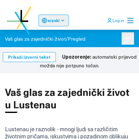
Glav
Log in
srpski
Sprache wählen
Choose language
Odaberite jez
Vaš glas za zajednički život
/
Pregled
Glavni
Upozorenje:
automatski prijevod
Prikaži izvorni tekst
možda nije potpuno točan.
Vaš glas za zajednički život
u Lustenau
Lustenau je raznolik - mnogi ljudi sa različitim
životnim pričama, iskustvima i pozadinom oblikuju