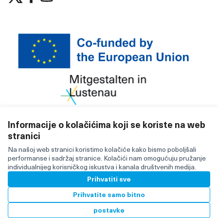
(Vanjska poveznica)
(Vanjska poveznica)
(Vanjska poveznica)
Informacije o kolačićima koji se koriste na web
stranici
Licencija C
(Vanjska po
(Vanjska poveznica)
Za izradu internetske stranice upotrijebljen je besplatni
Na našoj web stranici koristimo kolačiće kako bismo poboljšali
softver
.
performanse i sadržaj stranice. Kolačići nam omogućuju pružanje
individualnijeg korisničkog iskustva i kanala društvenih medija.
Prihvatiti sve
BY
Prihvatite samo bitno
postavke