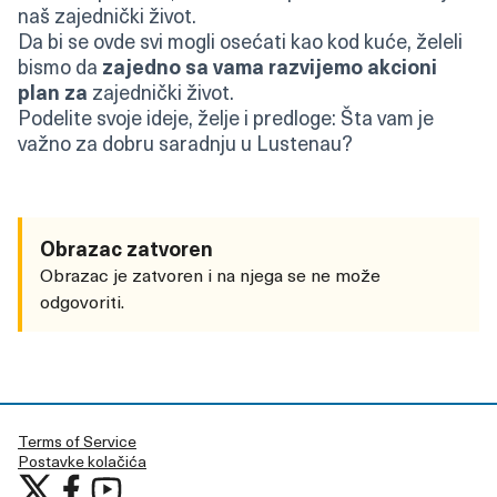
naš zajednički život.
Da bi se ovde svi mogli osećati kao kod kuće, želeli
bismo da
zajedno sa vama razvijemo akcioni
plan za
zajednički život.
Podelite svoje ideje, želje i predloge: Šta vam je
važno za dobru saradnju u Lustenau?
Obrazac zatvoren
Obrazac je zatvoren i na njega se ne može
odgovoriti.
Terms of Service
Postavke kolačića
Učestvujte u Lustenau at X
Učestvujte u Lustenau na Facebooku
Učestvujte u Lustenau na YouTubu