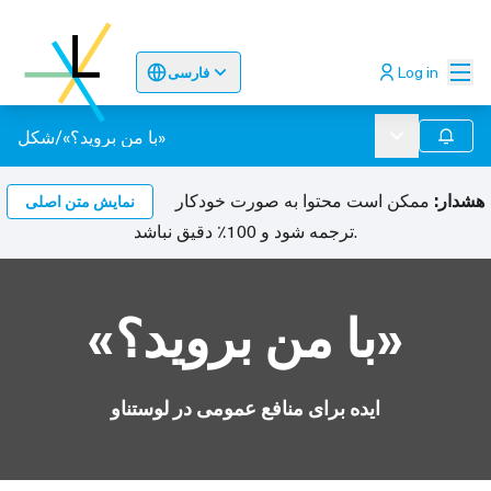
اصلی
Log in
فارسی
Sprache wählen
Choose language
Odaberite jez
«با من بروید؟»
/
شکل
ل کردن
منوی اصلی
هشدار:
ممکن است محتوا به صورت خودکار
نمایش متن اصلی
ترجمه شود و 100٪ دقیق نباشد.
«با من بروید؟»
ایده برای منافع عمومی در لوستناو