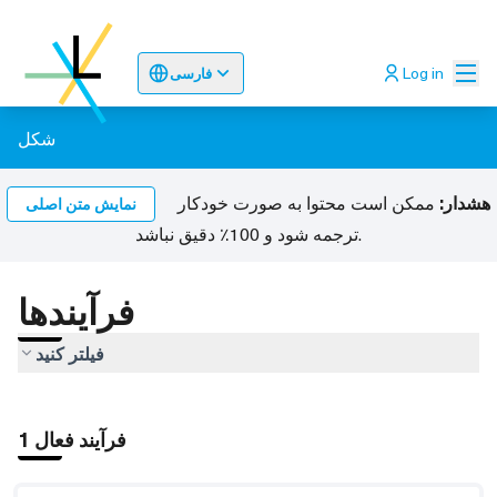
اصلی
Log in
فارسی
Sprache wählen
Choose language
Odaberite jez
شکل
هشدار:
ممکن است محتوا به صورت خودکار
نمایش متن اصلی
ترجمه شود و 100٪ دقیق نباشد.
فرآیندها
فیلتر کنید
1 فرآیند فعال