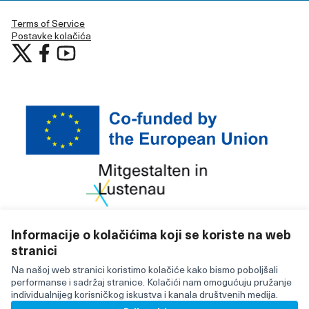
Terms of Service
Postavke kolačića
Učestvujte u Lustenau at X
Učestvujte u Lustenau na Facebooku
Učestvujte u Lustenau na YouTubu
(Vanjska poveznica)
(Vanjska poveznica)
(Vanjska poveznica)
Informacije o kolačićima koji se koriste na web
stranici
Licencija C
(Vanjska po
(Vanjska poveznica)
Za izradu internetske stranice upotrijebljen je besplatni
Na našoj web stranici koristimo kolačiće kako bismo poboljšali
softver
.
performanse i sadržaj stranice. Kolačići nam omogućuju pružanje
individualnijeg korisničkog iskustva i kanala društvenih medija.