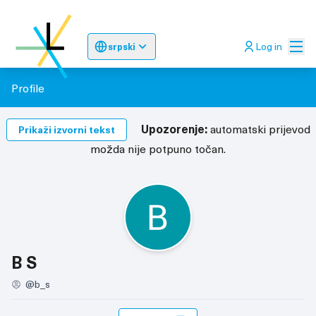
Glav
Log in
srpski
Sprache wählen
Choose language
Odaberite jez
Profile
Upozorenje:
automatski prijevod
Prikaži izvorni tekst
možda nije potpuno točan.
Pratitelji (B S)
B S
@b_s