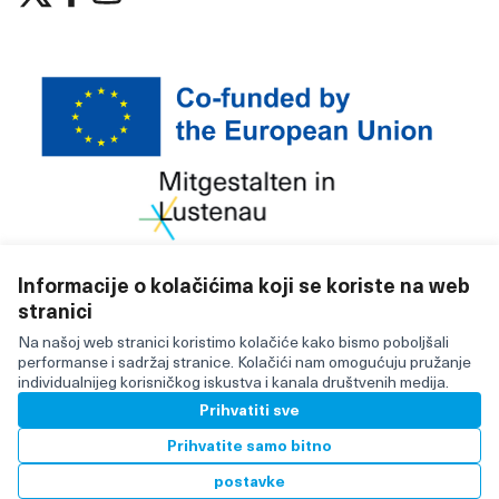
(Vanjska poveznica)
(Vanjska poveznica)
(Vanjska poveznica)
Informacije o kolačićima koji se koriste na web
stranici
Licencija C
(Vanjska po
(Vanjska poveznica)
Za izradu internetske stranice upotrijebljen je besplatni
Na našoj web stranici koristimo kolačiće kako bismo poboljšali
softver
.
performanse i sadržaj stranice. Kolačići nam omogućuju pružanje
individualnijeg korisničkog iskustva i kanala društvenih medija.
Prihvatiti sve
BY
Prihvatite samo bitno
postavke