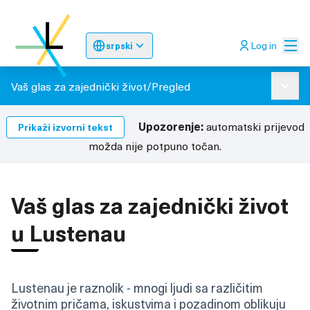
Glav
Log in
srpski
Sprache wählen
Choose language
Odaberite jez
Vaš glas za zajednički život
/
Pregled
Glavni
Upozorenje:
automatski prijevod
Prikaži izvorni tekst
možda nije potpuno točan.
Vaš glas za zajednički život
u Lustenau
Lustenau je raznolik - mnogi ljudi sa različitim
životnim pričama, iskustvima i pozadinom oblikuju