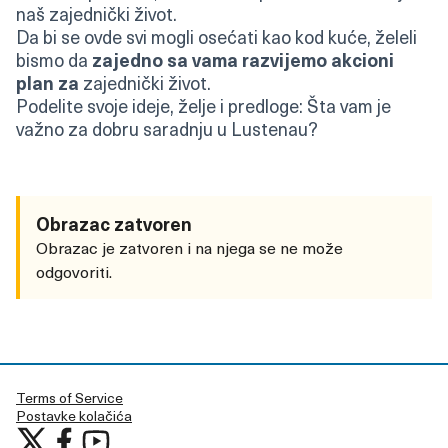
naš zajednički život.
Da bi se ovde svi mogli osećati kao kod kuće, želeli
bismo da
zajedno sa vama razvijemo akcioni
plan za
zajednički život.
Podelite svoje ideje, želje i predloge: Šta vam je
važno za dobru saradnju u Lustenau?
Obrazac zatvoren
Obrazac je zatvoren i na njega se ne može
odgovoriti.
Terms of Service
Postavke kolačića
Učestvujte u Lustenau at X
Učestvujte u Lustenau na Facebooku
Učestvujte u Lustenau na YouTubu