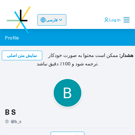
اصلی
Log in
فارسی
Sprache wählen
Choose language
Odaberite jez
Profile
هشدار:
ممکن است محتوا به صورت خودکار
نمایش متن اصلی
ترجمه شود و 100٪ دقیق نباشد.
فعالیت (B S)
B S
@b_s