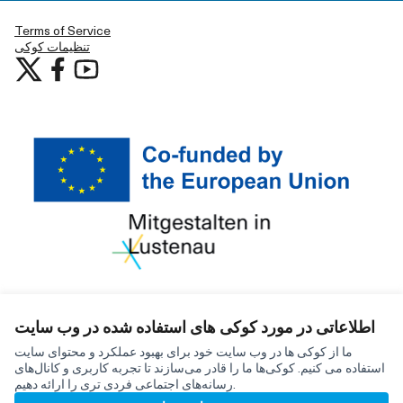
Terms of Service
تنظیمات کوکی
شرکت در لوستناو در YouTube
شرکت در لوستناو at X
شرکت در لوستناو در فیس بوک
(لینک خارجی)
(لینک خارجی)
(لینک خارجی)
اطلاعاتی در مورد کوکی های استفاده شده در وب سایت
(لینک خارجی)
Creativ
(لینک خارجی)
mitgestalten
توسط
وب سایت ساخته شده با
نرم افزار رایگان
ما از کوکی ها در وب سایت خود برای بهبود عملکرد و محتوای سایت
Partizipationsbüro
استفاده می کنیم. کوکی‌ها ما را قادر می‌سازند تا تجربه کاربری و کانال‌های
رسانه‌های اجتماعی فردی تری را ارائه دهیم.