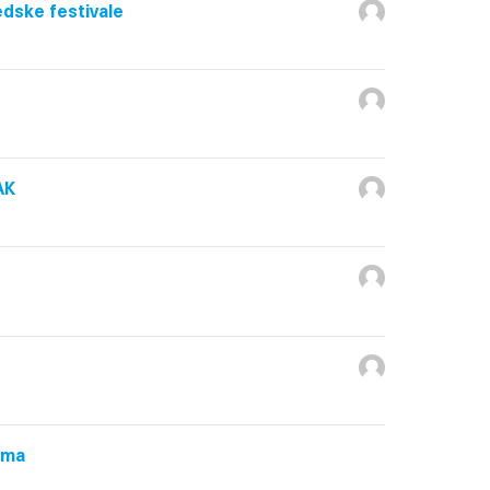
edske festivale
AK
ima