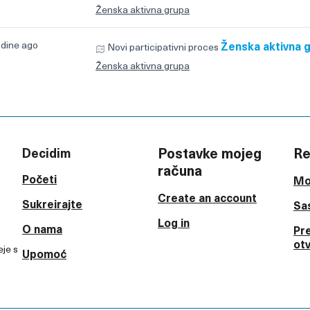
Ženska aktivna grupa
odine ago
Ženska aktivna 
Novi participativni proces
Ženska aktivna grupa
Postavke mojeg
Re
Decidim
računa
Početi
Mo
Create an account
Sukreirajte
Sa
Log in
O nama
Pr
ot
eje s
Upomoć