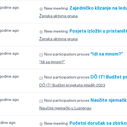
 godine ago
Zajedničko klizanje na led
New meeting:
Ženska aktivna grupa
 godine ago
Posjeta izložbi u pristaniš
New meeting:
Ženska aktivna grupa
 godine ago
“Idi sa mnom?”
Novi participativni proces
“Idi sa mnom?”
 godine ago
DÔ IT! Budžet p
Novi participativni proces
DÔ IT! Budžet projekata mladih 2023
 godine ago
Naučite njemačk
Novi participativni proces
Naučite njemački u Lustenau
odine ago
Početni doručak sa zbirko
New meeting: