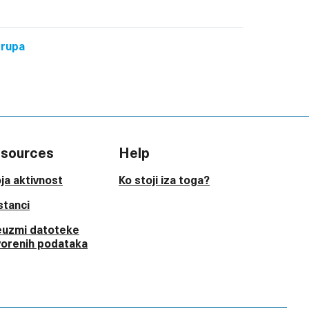
grupa
sources
Help
ja aktivnost
Ko stoji iza toga?
stanci
euzmi datoteke
vorenih podataka