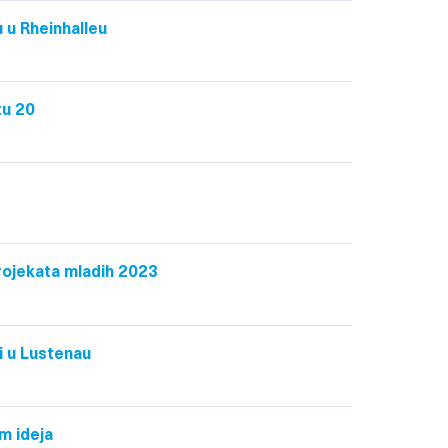
u u Rheinhalleu
tu 20
rojekata mladih 2023
i u Lustenau
m ideja