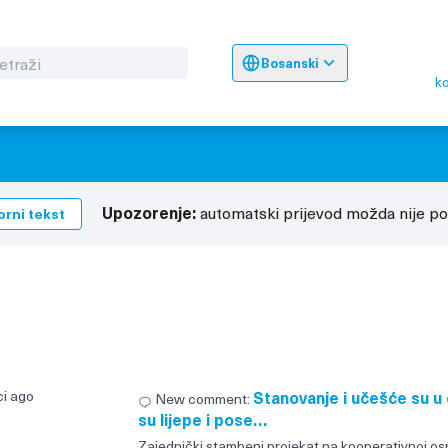
Bosanski
Sprache wählen
Choose langua
ko
Upozorenje:
automatski prijevod možda nije po
orni tekst
ci ago
Stanovanje i učešće su u o
New comment:
su lijepe i pose…
Zajednički stambeni projekat na kooperativnoj os