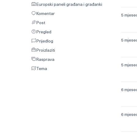
Europski paneli građana i građanki
Europski paneli građana i građanki
Komentar
Komentar
5 mjese
Post
Post
Pregled
Pregled
5 mjese
Prijedlog
Prijedlog
Proizlaziti
Proizlaziti
Rasprava
Rasprava
5 mjese
Tema
Tema
6 mjese
6 mjese