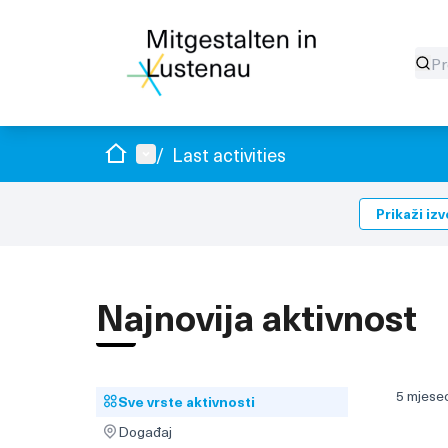
Dom
Glavni izbornik
/
Last activities
Prikaži izv
Najnovija aktivnost
5 mjese
Sve vrste aktivnosti
Sve vrste aktivnosti
Događaj
Događaj