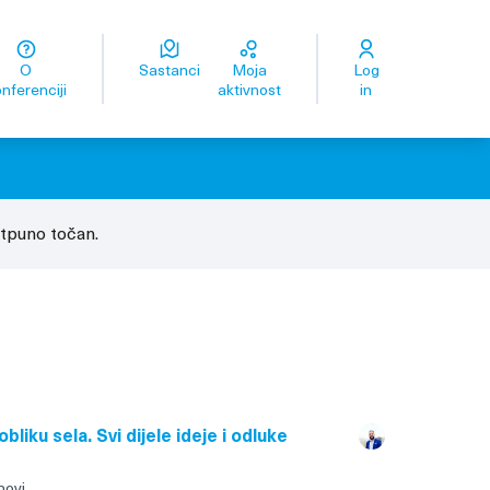
O
Sastanci
Moja
Log
ge
Odaberite jezik
Odaberite jezik
Dil seçiniz
اختر اللغة
زبان را انتخاب کنید
nferenciji
aktivnost
in
tpuno točan.
bliku sela. Svi dijele ideje i odluke
novi