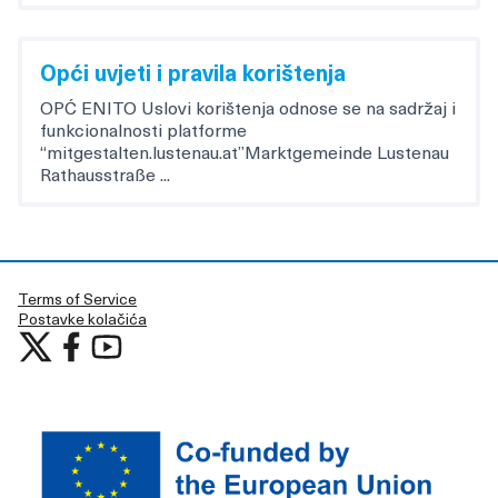
Opći uvjeti i pravila korištenja
OPĆ ENITO Uslovi korištenja odnose se na sadržaj i
funkcionalnosti platforme
“mitgestalten.lustenau.at”Marktgemeinde Lustenau
Rathausstraße ...
Terms of Service
Postavke kolačića
Učestvujte u Lustenau at X
Učestvujte u Lustenau na Facebooku
Učestvujte u Lustenau na YouTubu
(Vanjska poveznica)
(Vanjska poveznica)
(Vanjska poveznica)