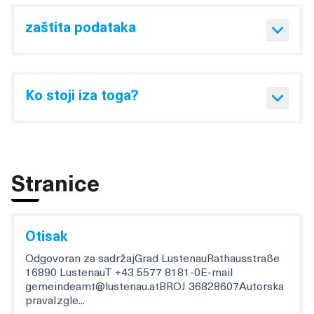
zaštita podataka
Ko stoji iza toga?
Stranice
Otisak
Odgovoran za sadržajGrad LustenauRathausstraße
16890 LustenauT +43 5577 8181-0E-mail
gemeindeamt@lustenau.atBROJ 36828607Autorska
pravaIzgle...