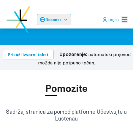
Glav
Log in
Bosanski
Sprache wählen
Choose language
Odaberite jez
Upozorenje:
automatski prijevod
Prikaži izvorni tekst
možda nije potpuno točan.
Pomozite
Sadržaj stranica za pomoć platforme Učestvujte u
Lustenau