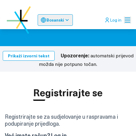
Glav
Log in
Bosanski
Sprache wählen
Choose language
Odaberite jez
Upozorenje:
automatski prijevod
Prikaži izvorni tekst
možda nije potpuno točan.
Registrirajte se
Registrirajte se za sudjelovanje u raspravama i
podupiranje prijedloga.
Već imate račun?
Log in