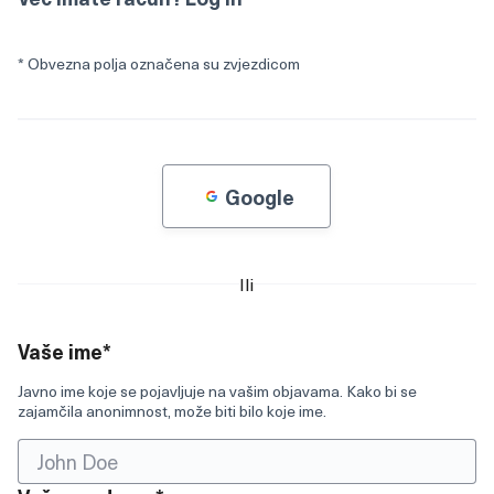
* Obvezna polja označena su zvjezdicom
Google
Ili
Ako
ste
Obvezno polje
čovjek,
Vaše ime
*
zanemarite
Javno ime koje se pojavljuje na vašim objavama. Kako bi se
ovo
zajamčila anonimnost, može biti bilo koje ime.
polje