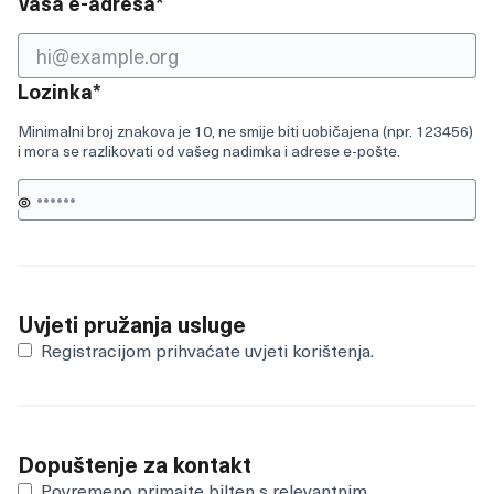
Obvezno polje
Vaša e-adresa
*
Obvezno polje
Lozinka
*
Minimalni broj znakova je 10, ne smije biti uobičajena (npr. 123456)
i mora se razlikovati od vašeg nadimka i adrese e-pošte.
Uvjeti pružanja usluge
Registracijom prihvaćate
uvjeti korištenja
.
Dopuštenje za kontakt
Povremeno primajte bilten s relevantnim