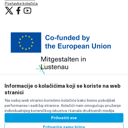
Postavke kolačića
Učestvujte u Lustenau at X
Učestvujte u Lustenau na Facebooku
Učestvujte u Lustenau na YouTubu
(Vanjska poveznica)
(Vanjska poveznica)
(Vanjska poveznica)
Informacije o kolačićima koji se koriste na web
stranici
Licencija C
(Vanjska po
(Vanjska poveznica)
Za izradu internetske stranice upotrijebljen je besplatni
Na našoj web stranici koristimo kolačiće kako bismo poboljšali
softver
.
performanse i sadržaj stranice. Kolačići nam omogućuju pružanje
individualnijeg korisničkog iskustva i kanala društvenih medija.
Prihvatiti sve
BY
Prihvatite samo bitno