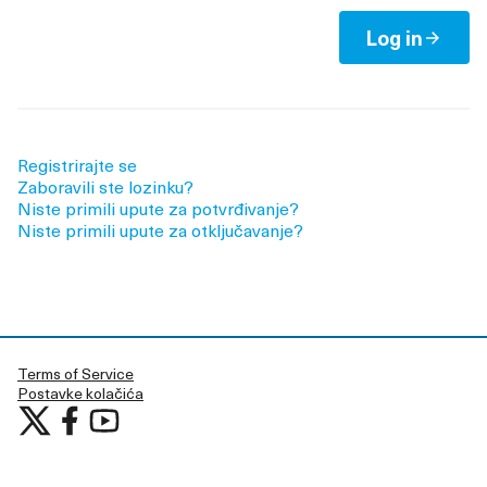
Log in
Registrirajte se
Zaboravili ste lozinku?
Niste primili upute za potvrđivanje?
Niste primili upute za otključavanje?
Terms of Service
Postavke kolačića
Učestvujte u Lustenau at X
Učestvujte u Lustenau na Facebooku
Učestvujte u Lustenau na YouTubu
(Vanjska poveznica)
(Vanjska poveznica)
(Vanjska poveznica)