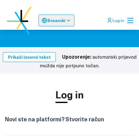
Glav
Log in
Bosanski
Sprache wählen
Choose language
Odaberite jez
Upozorenje:
automatski prijevod
Prikaži izvorni tekst
možda nije potpuno točan.
Log in
Novi ste na platformi?
Stvorite račun