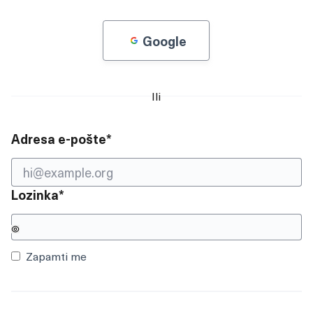
Google
Ili
Obvezno polje
Adresa e-pošte
*
Obvezno polje
Lozinka
*
Zapamti me